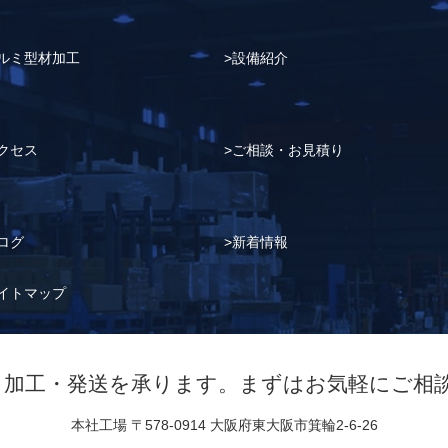
ルミ型材加工
設備紹介
クセス
ご相談・お見積り
ログ
新着情報
イトマップ
も加工・発送を承ります。
まずはお気軽にご相
本社工場
〒578-0914 大阪府東大阪市箕輪2-6-26