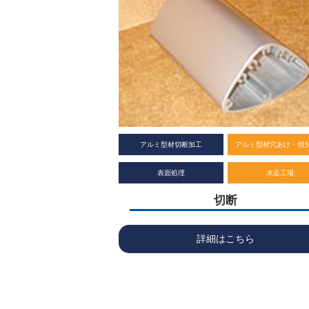
アルミ型材切断加工
アルミ型材穴あけ・切
表面処理
水走工場
切断
詳細はこちら