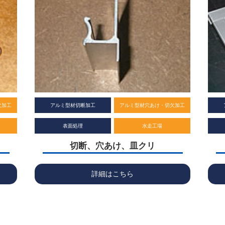
欠加工
アルミ型材切断加工
アルミ型材穴あけ・切欠加工
表面処理
水走工場
切断、穴あけ、皿クリ
詳細はこちら