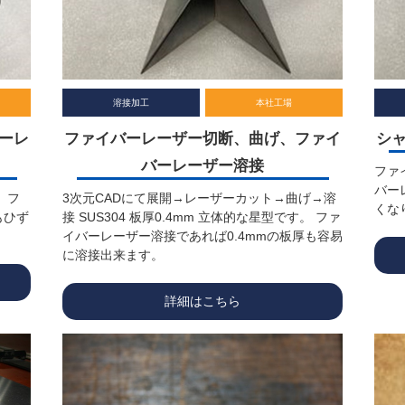
溶接加工
本社工場
ーレ
ファイバーレーザー切断、曲げ、ファイ
シ
バーレーザー溶接
ファ
バー
 フ
3次元CADにて展開→レーザーカット→曲げ→溶
くな
もひず
接 SUS304 板厚0.4mm 立体的な星型です。 ファ
イバーレーザー溶接であれば0.4mmの板厚も容易
に溶接出来ます。
詳細はこちら