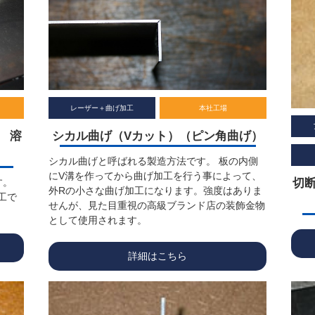
レーザー＋曲げ加工
本社工場
 溶
シカル曲げ（Vカット）（ピン角曲げ）
シカル曲げと呼ばれる製造方法です。 板の内側
にV溝を作ってから曲げ加工を行う事によって、
す。
切
外Rの小さな曲げ加工になります。強度はありま
工で
せんが、見た目重視の高級ブランド店の装飾金物
として使用されます。
詳細はこちら