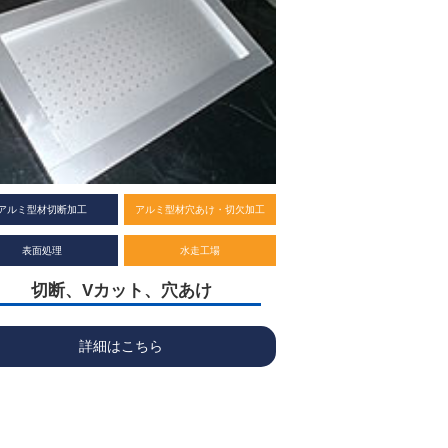
アルミ型材切断加工
アルミ型材穴あけ・切欠加工
表面処理
水走工場
切断、Vカット、穴あけ
詳細はこちら