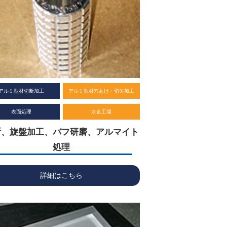
アルミ型材切断加工
アルミ型材穴あけ・切欠加工
表面処理
水走工場
断、旋盤加工、バフ研磨、アルマイト
処理
詳細はこちら