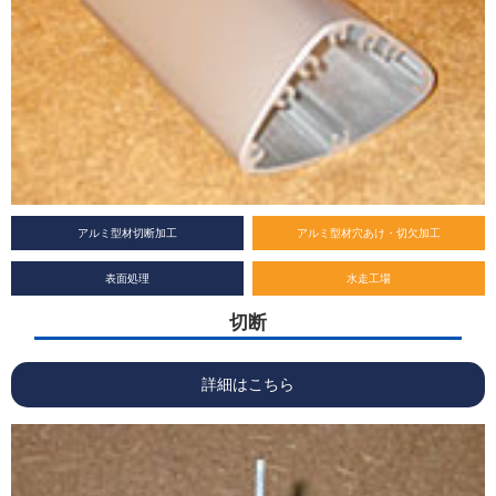
アルミ型材切断加工
アルミ型材穴あけ・切欠加工
表面処理
水走工場
切断
詳細はこちら