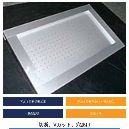
アルミ型材切断加工
アルミ型材穴あけ・切欠加工
表面処理
水走工場
切断、Vカット、穴あけ