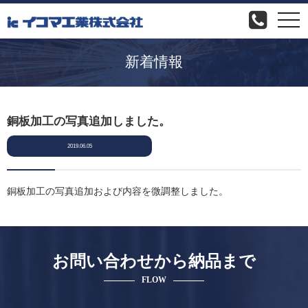
togg
navi
新着情報
銅板加工の写真追加しました。
2019.06.05
銅板加工の写真追加および内容を微調整しました。
お問い合わせから納品まで
FLOW