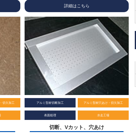
詳細はこちら
・切欠加工
アルミ型材切断加工
アルミ型材穴あけ・切欠加工
場
表面処理
水走工場
切断、Vカット、穴あけ