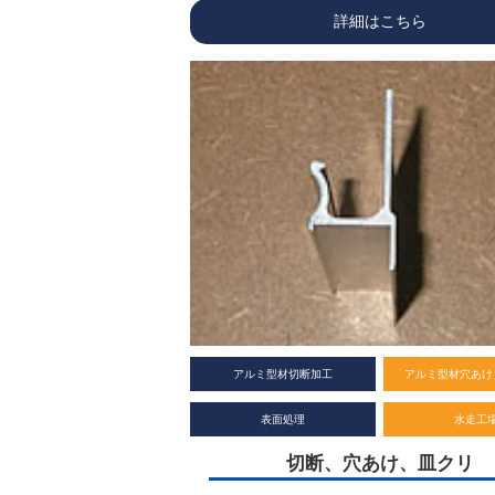
詳細はこちら
アルミ型材切断加工
アルミ型材穴あけ
表面処理
水走工
切断、穴あけ、皿クリ