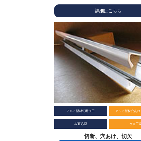
詳細はこちら
アルミ型材切断加工
アルミ型材穴あけ
表面処理
水走工
切断、穴あけ、切欠