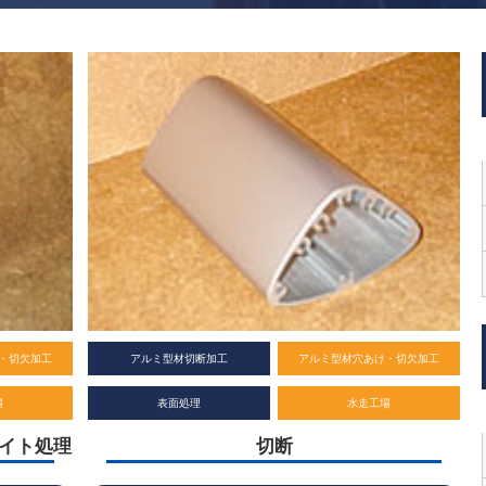
・切欠加工
アルミ型材切断加工
アルミ型材穴あけ・切欠加工
場
表面処理
水走工場
イト処理
切断