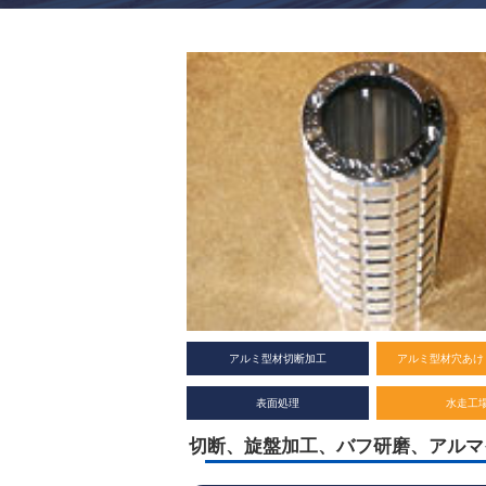
アルミ型材切断加工
アルミ型材穴あけ
表面処理
水走工
切断、旋盤加工、バフ研磨、アルマ