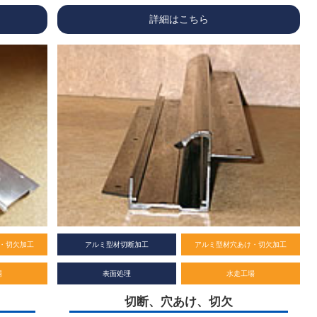
詳細はこちら
・切欠加工
アルミ型材切断加工
アルミ型材穴あけ・切欠加工
場
表面処理
水走工場
切断、穴あけ、切欠