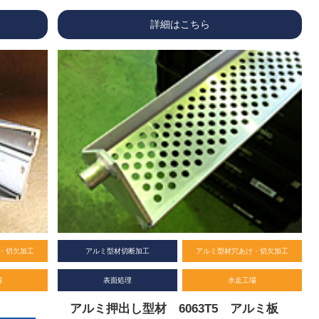
詳細はこちら
・切欠加工
アルミ型材切断加工
アルミ型材穴あけ・切欠加工
場
表面処理
水走工場
アルミ押出し型材 6063T5 アルミ板